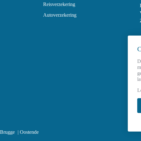
Reisverzekering
Autoverzekering
C
D
m
g
l
L
Brugge
Oostende