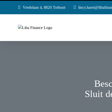
Skip
Vredelaan 4, 8820 Torhout
lincy.haest@lihafina
to
content
Besc
Sluit d