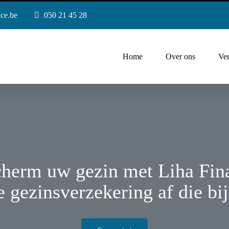
nce.be
050 21 45 28
Home
Over ons
Ver
herm uw gezin met Liha Fin
e gezinsverzekering af die bij